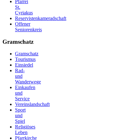
Pfarrei
St.
Cyriakus
Reservistenkameradschaft
Offener
Seniorenkreis
Gramschatz
Gramschatz
Tourismus
Einsiedel
Rad-
und
Wanderwege
Einkaufen
und
Service
Vereinslandschaft
Sport
und
Spiel
Religiöses
Leben
Pfarrkirche