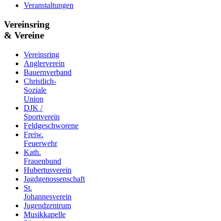
Veranstaltungen
Vereinsring
& Vereine
Vereinsring
Anglerverein
Bauernverband
Christlich-
Soziale
Union
DJK /
Sportverein
Feldgeschworene
Freiw.
Feuerwehr
Kath.
Frauenbund
Hubertusverein
Jagdgenossenschaft
St.
Johannesverein
Jugendzentrum
Musikkapelle