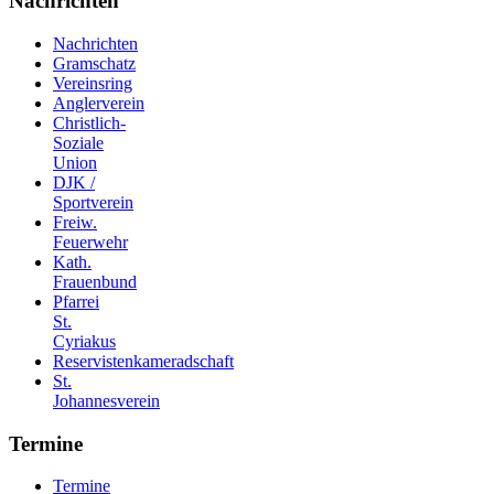
Nachrichten
Nachrichten
Gramschatz
Vereinsring
Anglerverein
Christlich-
Soziale
Union
DJK /
Sportverein
Freiw.
Feuerwehr
Kath.
Frauenbund
Pfarrei
St.
Cyriakus
Reservistenkameradschaft
St.
Johannesverein
Termine
Termine