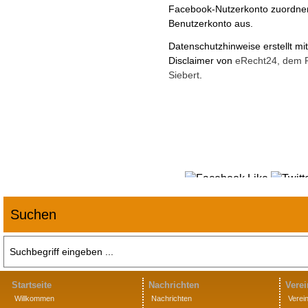
Facebook-Nutzerkonto zuordnen 
Benutzerkonto aus.
Datenschutzhinweise erstellt m
Disclaimer von
eRecht24, dem P
Siebert
.
Suchen
Startseite
Nachrichten
Verei
Willkommen
Nachrichten
Verei