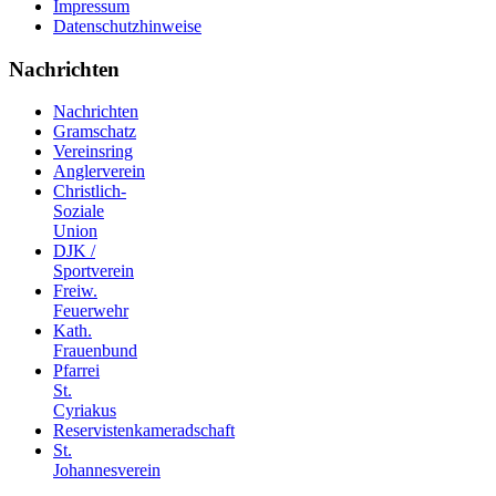
Impressum
Datenschutzhinweise
Nachrichten
Nachrichten
Gramschatz
Vereinsring
Anglerverein
Christlich-
Soziale
Union
DJK /
Sportverein
Freiw.
Feuerwehr
Kath.
Frauenbund
Pfarrei
St.
Cyriakus
Reservistenkameradschaft
St.
Johannesverein