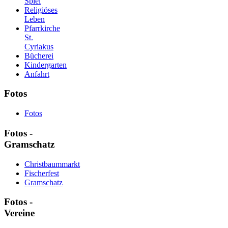
Spiel
Religiöses
Leben
Pfarrkirche
St.
Cyriakus
Bücherei
Kindergarten
Anfahrt
Fotos
Fotos
Fotos -
Gramschatz
Christbaummarkt
Fischerfest
Gramschatz
Fotos -
Vereine