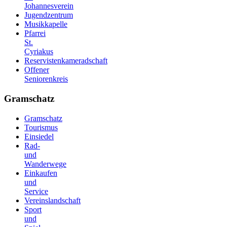
Johannesverein
Jugendzentrum
Musikkapelle
Pfarrei
St.
Cyriakus
Reservistenkameradschaft
Offener
Seniorenkreis
Gramschatz
Gramschatz
Tourismus
Einsiedel
Rad-
und
Wanderwege
Einkaufen
und
Service
Vereinslandschaft
Sport
und