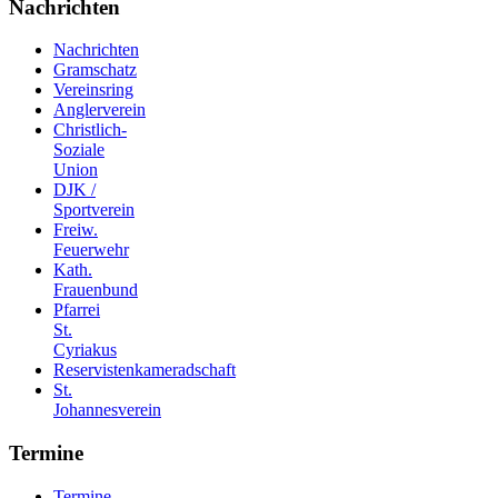
Nachrichten
Nachrichten
Gramschatz
Vereinsring
Anglerverein
Christlich-
Soziale
Union
DJK /
Sportverein
Freiw.
Feuerwehr
Kath.
Frauenbund
Pfarrei
St.
Cyriakus
Reservistenkameradschaft
St.
Johannesverein
Termine
Termine