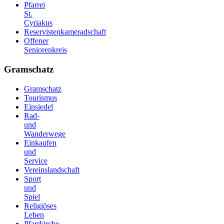
Pfarrei
St.
Cyriakus
Reservistenkameradschaft
Offener
Seniorenkreis
Gramschatz
Gramschatz
Tourismus
Einsiedel
Rad-
und
Wanderwege
Einkaufen
und
Service
Vereinslandschaft
Sport
und
Spiel
Religiöses
Leben
Pfarrkirche