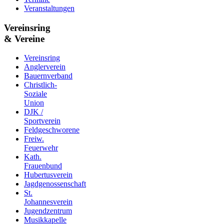
Veranstaltungen
Vereinsring
& Vereine
Vereinsring
Anglerverein
Bauernverband
Christlich-
Soziale
Union
DJK /
Sportverein
Feldgeschworene
Freiw.
Feuerwehr
Kath.
Frauenbund
Hubertusverein
Jagdgenossenschaft
St.
Johannesverein
Jugendzentrum
Musikkapelle